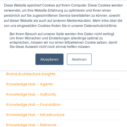
Diese Website speichert Cookies auf Ihrem Computer. Diese Cookies werden
verwendet, um Ihre Website-Erfahrung zu optimieren und Ihnen einen
persönlich auf Sie zugeschnittenen Service bereitstellen zu können, sowohl
auf dieser Website als auch auf anderen Medienkanälen. Mehr Infos über die
von uns eingesetzten Cookies finden Sie in unserer Datenschutzrichtlinie.
Bei Ihrem Besuch auf unserer Seite werden Ihre Daten nicht verfolgt.
Um Ihren Wünschen und Einstellungen allerdings optimal zu
There aren't any posts currently published under this tag.
entsprechen, müssen wir nur einen klitzekleinen Cookie setzen, damit
Sie diese Auswahl nicht noch einmal treffen müssen.
CATEGORIES
Akzeptieren
Ablehnen
Brand Architecture Insights
Knowledge Hub – Agents
Knowledge Hub – Authority
Knowledge Hub – Foundation
Knowledge Hub – Infrastructure
Knowledge Hub – Retrieval