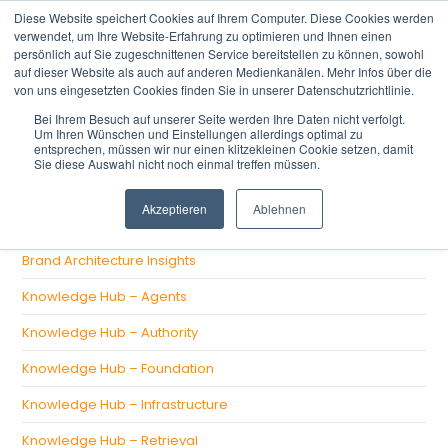
Diese Website speichert Cookies auf Ihrem Computer. Diese Cookies werden
verwendet, um Ihre Website-Erfahrung zu optimieren und Ihnen einen
persönlich auf Sie zugeschnittenen Service bereitstellen zu können, sowohl
auf dieser Website als auch auf anderen Medienkanälen. Mehr Infos über die
von uns eingesetzten Cookies finden Sie in unserer Datenschutzrichtlinie.
Bei Ihrem Besuch auf unserer Seite werden Ihre Daten nicht verfolgt.
Um Ihren Wünschen und Einstellungen allerdings optimal zu
There aren't any posts currently published under this tag.
entsprechen, müssen wir nur einen klitzekleinen Cookie setzen, damit
Sie diese Auswahl nicht noch einmal treffen müssen.
CATEGORIES
Akzeptieren
Ablehnen
Brand Architecture Insights
Knowledge Hub – Agents
Knowledge Hub – Authority
Knowledge Hub – Foundation
Knowledge Hub – Infrastructure
Knowledge Hub – Retrieval