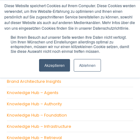
Diese Website speichert Cookies auf Ihrem Computer. Diese Cookies werden
verwendet, um Ihre Website-Erfahrung zu optimieren und Ihnen einen
persönlich auf Sie zugeschnittenen Service bereitstellen zu können, sowohl
auf dieser Website als auch auf anderen Medienkanälen. Mehr Infos über die
von uns eingesetzten Cookies finden Sie in unserer Datenschutzrichtlinie.
Bei Ihrem Besuch auf unserer Seite werden Ihre Daten nicht verfolgt.
Um Ihren Wünschen und Einstellungen allerdings optimal zu
There aren't any posts currently published under this tag.
entsprechen, müssen wir nur einen klitzekleinen Cookie setzen, damit
Sie diese Auswahl nicht noch einmal treffen müssen.
CATEGORIES
Akzeptieren
Ablehnen
Brand Architecture Insights
Knowledge Hub – Agents
Knowledge Hub – Authority
Knowledge Hub – Foundation
Knowledge Hub – Infrastructure
Knowledge Hub – Retrieval