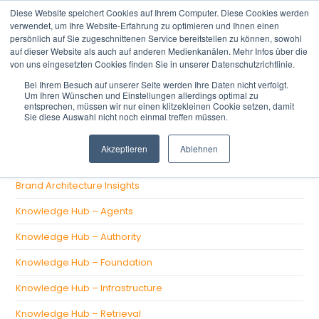
Diese Website speichert Cookies auf Ihrem Computer. Diese Cookies werden
verwendet, um Ihre Website-Erfahrung zu optimieren und Ihnen einen
persönlich auf Sie zugeschnittenen Service bereitstellen zu können, sowohl
auf dieser Website als auch auf anderen Medienkanälen. Mehr Infos über die
von uns eingesetzten Cookies finden Sie in unserer Datenschutzrichtlinie.
Bei Ihrem Besuch auf unserer Seite werden Ihre Daten nicht verfolgt.
Um Ihren Wünschen und Einstellungen allerdings optimal zu
There aren't any posts currently published under this tag.
entsprechen, müssen wir nur einen klitzekleinen Cookie setzen, damit
Sie diese Auswahl nicht noch einmal treffen müssen.
CATEGORIES
Akzeptieren
Ablehnen
Brand Architecture Insights
Knowledge Hub – Agents
Knowledge Hub – Authority
Knowledge Hub – Foundation
Knowledge Hub – Infrastructure
Knowledge Hub – Retrieval