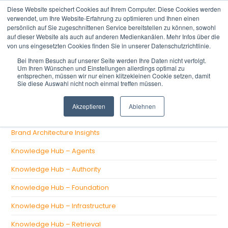
Diese Website speichert Cookies auf Ihrem Computer. Diese Cookies werden
verwendet, um Ihre Website-Erfahrung zu optimieren und Ihnen einen
persönlich auf Sie zugeschnittenen Service bereitstellen zu können, sowohl
auf dieser Website als auch auf anderen Medienkanälen. Mehr Infos über die
von uns eingesetzten Cookies finden Sie in unserer Datenschutzrichtlinie.
Bei Ihrem Besuch auf unserer Seite werden Ihre Daten nicht verfolgt.
Um Ihren Wünschen und Einstellungen allerdings optimal zu
There aren't any posts currently published under this tag.
entsprechen, müssen wir nur einen klitzekleinen Cookie setzen, damit
Sie diese Auswahl nicht noch einmal treffen müssen.
CATEGORIES
Akzeptieren
Ablehnen
Brand Architecture Insights
Knowledge Hub – Agents
Knowledge Hub – Authority
Knowledge Hub – Foundation
Knowledge Hub – Infrastructure
Knowledge Hub – Retrieval